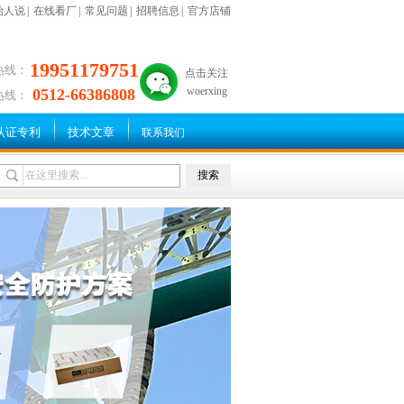
始人说
|
在线看厂
|
常见问题
|
招聘信息
|
官方店铺
19951179751
热线：
点击关注
woerxing
0512-66386808
热线：
认证专利
技术文章
联系我们
搜索