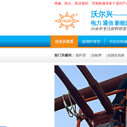
绝缘、防火、防水密封、导热粘接等多个系列产
沃尔兴—
电力 通信 新
20余年专注材料研发
沃尔兴首页
玻璃纤维管
卡扣式绝
热门关键词：
玻纤管
|
自粘带
|
自固化包材