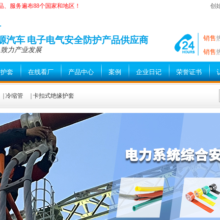
品、服务遍布88个国家和地区！
创
—
销售
能源汽车 电子电气安全防护产品供应商
 致力产业发展
销售
缘护套
在线看厂
产品中心
案例
企业日记
荣誉证书
|
冷缩管
|
卡扣式绝缘护套