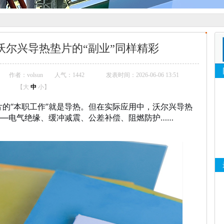
沃尔兴导热垫片的“副业”同样精彩
作者：volsun
人气：
1442
发表时间：2026-06-06 13:51
【
大
中
小
】
的“本职工作”就是导热。但在实际应用中，沃尔兴导热
——电气绝缘、缓冲减震、公差补偿、阻燃防护……