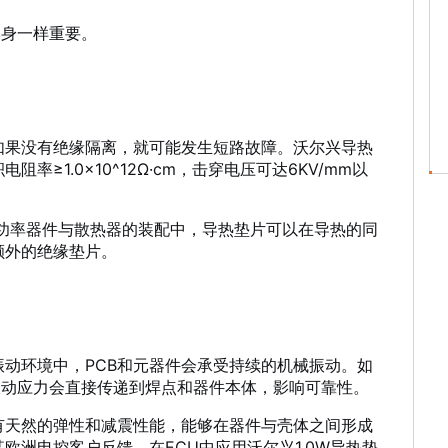
本身一样重要。
如果没有绝缘隔离，就可能发生短路故障。沃尔兴导热
率≥1.0×10^12Ω·cm，击穿电压可达6KV/mm以
T等功率器件与散热器的装配中，导热垫片可以在导热的同
额外的绝缘垫片。
动环境中，PCB和元器件会承受持续的机械振动。如
振动应力会直接传递到焊点和器件本体，影响可靠性。
有天然的弹性和减震性能，能够在器件与壳体之间形成
欧洲电控客户反馈，在ECU中应用沃尔兴1.0W导热垫