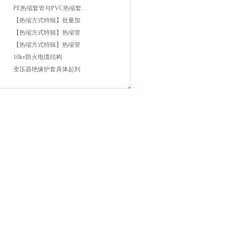
PE热缩套管与PVC热缩套管哪
【热缩方式特辑】批量加
【热缩方式特辑】热缩管
【热缩方式特辑】热缩管
10kv防火电缆结构
变压器绝缘护套具体起到