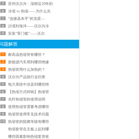
苏州沃尔兴：深耕近20年的
冷缩 vs 热缩——为什么光
“连接器杀手”的克星—
沙漠到海洋——沃尔兴冷
安装“零门槛”——沃尔
问题解答
耐高温热缩管有哪些？
新能源汽车用到哪些绝缘
热缩管用什么加热的？
沃尔兴产品按行业归类
电力系统中涉及到哪些绝
【热缩方式特辑】热缩管
光纤热缩管的使用说明
使用热缩管需要考虑哪些
热缩管使用常见技术问题
热缩管的阻燃等级有哪些
热缩套管在主板上起到哪
哪些因素影响热缩套管收