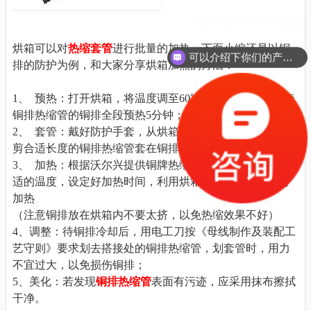
烘箱可以对
热缩套管
进行批量的加热，下面小编还是以铜
可以介绍下你们的产品么？
排的防护为例，和大家分享烘箱加热的方法：
1、 预热：打开烘箱，将温度调至60℃~70℃左右，对需套
铜排热缩管的铜排全段预热5分钟；
2、 套管：戴好防护手套，从烘箱内依次取出铜排，
将
裁
剪合适长度的铜排热缩管套在铜排上；
3、 加热：根据沃尔兴提供铜牌热缩管产品资料，选择合
适的温度，设定好加热时间，利用烘箱对铜排热缩管进行
加热
（注意铜排
放在烘箱内
不要太挤，以免热缩效果不好）
4、调整：待铜排冷却后，用电工刀按《母线制作及装配工
艺守则》要求划去搭接处的铜排热缩管，划套管时，用力
不宜过大，以免损伤铜排；
5、美化：若发现
铜排热缩管
表面有污迹，应采用抹布擦拭
干净。