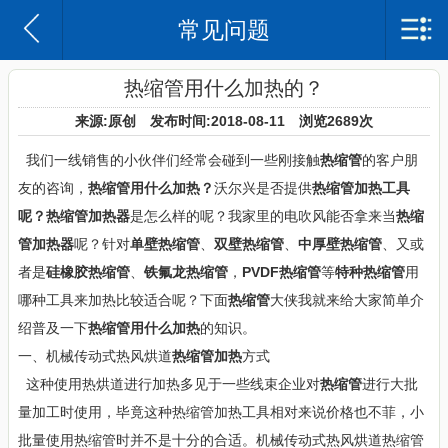
常见问题
苏州沃尔兴电子科技有限公司
网站首页
热缩管用什么加热的？
来源:原创 发布时间:2018-08-11 浏览
2689次
沃尔兴简介
我们一线销售的小伙伴们经常会碰到一些刚接触
热缩管
的客户朋
企业日记
友的咨询，
热缩管用什么加热？
沃尔兴是否提供
热缩管加热工具
呢？热缩管加热器
是怎么样的呢？我家里的电吹风能否拿来当
热缩
产品中心
管加热器
呢？针对
单壁热缩管
、
双壁热缩管
、
中厚壁热缩管
、又或
案例
者是
硅橡胶热缩管
、
铁氟龙热缩管
，
PVDF热缩管
等
特种热缩管
用
哪种工具来加热比较适合呢？下面
热缩管
大侠我就来给大家简单介
联系我们
绍普及一下
热缩管用什么加热
的知识。
一、机械传动式热风烘道
热缩管加热
方式
这种使用热烘道进行加热多见于一些线束企业对
热缩管
进行大批
量加工时使用，毕竟这种热缩管加热工具相对来说价格也不菲，小
批量使用热缩管时并不是十分的合适。机械传动式热风烘道热缩管