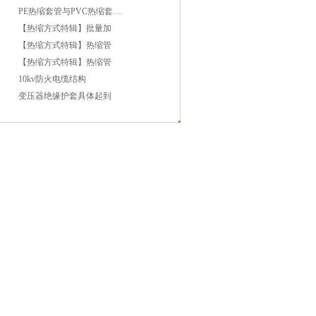
PE热缩套管与PVC热缩套管哪
【热缩方式特辑】批量加
【热缩方式特辑】热缩管
【热缩方式特辑】热缩管
10kv防火电缆结构
变压器绝缘护套具体起到