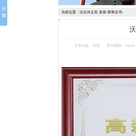
当前位置：
沃尔兴主页
-
资质
-
荣誉证书
-
沃
文章出处：未知
责任编辑：volsun