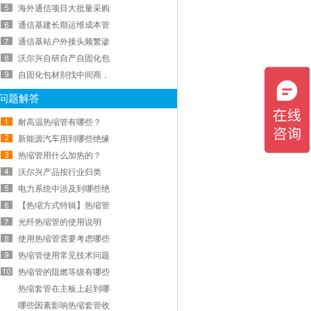
海外通信项目大批量采购
通信基建长期运维成本管
通信基站户外接头频繁渗
沃尔兴自研自产自固化包
自固化包材别找中间商，
问题解答
耐高温热缩管有哪些？
新能源汽车用到哪些绝缘
热缩管用什么加热的？
沃尔兴产品按行业归类
电力系统中涉及到哪些绝
【热缩方式特辑】热缩管
光纤热缩管的使用说明
使用热缩管需要考虑哪些
热缩管使用常见技术问题
热缩管的阻燃等级有哪些
热缩套管在主板上起到哪
哪些因素影响热缩套管收