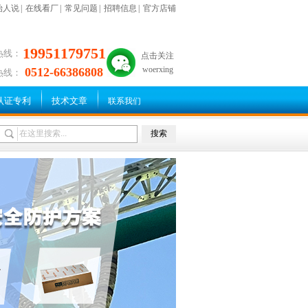
始人说
|
在线看厂
|
常见问题
|
招聘信息
|
官方店铺
19951179751
热线：
点击关注
woerxing
0512-66386808
热线：
认证专利
技术文章
联系我们
搜索