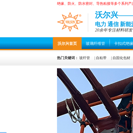
绝缘、防火、防水密封、导热粘接等多个系列产
沃尔兴—
电力 通信 新
20余年专注材料研发
沃尔兴首页
玻璃纤维管
卡扣式绝
热门关键词：
玻纤管
|
自粘带
|
自固化包材