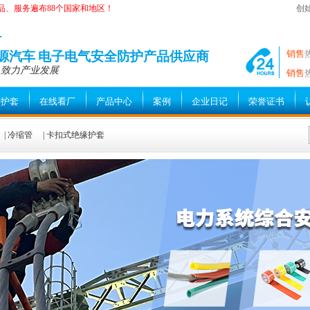
品、服务遍布88个国家和地区！
创
—
销售
能源汽车 电子电气安全防护产品供应商
 致力产业发展
销售
缘护套
在线看厂
产品中心
案例
企业日记
荣誉证书
|
冷缩管
|
卡扣式绝缘护套